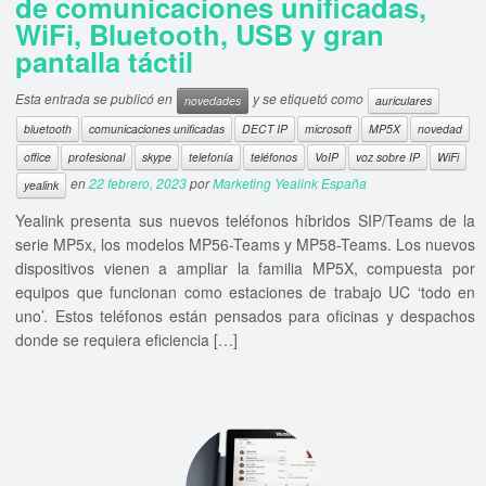
de comunicaciones unificadas,
WiFi, Bluetooth, USB y gran
pantalla táctil
Esta entrada se publicó en
y se etiquetó como
novedades
auriculares
bluetooth
comunicaciones unificadas
DECT IP
microsoft
MP5X
novedad
office
profesional
skype
telefonía
teléfonos
VoIP
voz sobre IP
WiFi
en
22 febrero, 2023
por
Marketing Yealink España
yealink
Yealink presenta sus nuevos teléfonos híbridos SIP/Teams de la
serie MP5x, los modelos MP56-Teams y MP58-Teams. Los nuevos
dispositivos vienen a ampliar la familia MP5X, compuesta por
equipos que funcionan como estaciones de trabajo UC ‘todo en
uno’. Estos teléfonos están pensados para oficinas y despachos
donde se requiera eficiencia […]