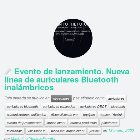
Evento de lanzamiento. Nueva
línea de auriculares Bluetooth
inalámbricos
Esta entrada se publicó en
y se etiquetó como
novedades
auriculares
auriculares bluetooth
auriculares cableados
auriculares DECT
bluetooth
comunicaciones unificadas
dispositivos de voz
equipos
equipos Yealink
evento de presentación
launch event
nuevos productos
plataforma
en
18 enero, 2022
teletrabajo
voz sobre IP
world live launch event
yealink
por
Marketing Yealink España