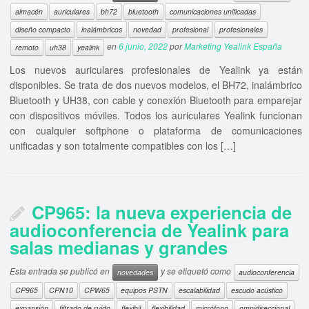
almacén
auriculares
bh72
bluetooth
comunicaciones unificadas
diseño compacto
inalámbricos
novedad
profesional
profesionales
en
6 junio, 2022
por
Marketing Yealink España
remoto
uh38
yealink
Los nuevos auriculares profesionales de Yealink ya están
disponibles. Se trata de dos nuevos modelos, el BH72, inalámbrico
Bluetooth y UH38, con cable y conexión Bluetooth para emparejar
con dispositivos móviles. Todos los auriculares Yealink funcionan
con cualquier softphone o plataforma de comunicaciones
unificadas y son totalmente compatibles con los […]
CP965: la nueva experiencia de
audioconferencia de Yealink para
salas medianas y grandes
Esta entrada se publicó en
y se etiquetó como
novedades
audioconferencia
CP965
CPN10
CPW65
equipos PSTN
escalabilidad
escudo acústico
expansión
filtrado de ruido
flexibil
flexibilidad
micrófono
omnidireccional