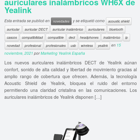
auriculares inalámbricos WH6X de
Yealink
Esta entrada se publicó en
y se etiquetó como
novedades
acoustic shield
auricular
auricular DECT
auricular inalámbrico
auriculares
bluetooth
cascos
compatibilidad
compatible
dect
headphones
inalámbrico
ip
en
15
novedad
profesional
profesionales
usb
wireless
yealink
noviembre, 2021
por
Marketing Yealink España
Los nuevos auriculares inalámbricos DECT de Yealink aúnan
confort, sonido de alta calidad y libertad de movimiento gracias al
amplio rango de cobertura que ofrecen. Además, la tecnología
Acoustic Shield de Yealink, bloquea el ruido del entorno
permitiendo una claridad cristalina en las comunicaciones. Los
auriculares inalámbricos de Yealink disponen […]