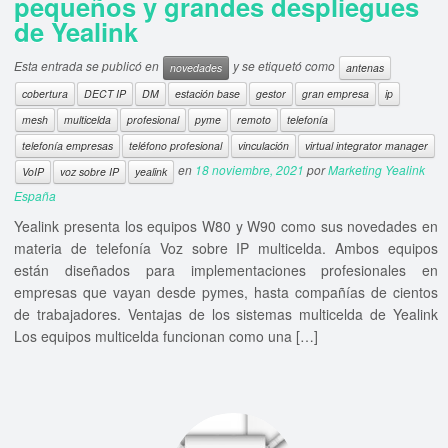
pequeños y grandes despliegues
de Yealink
Esta entrada se publicó en
y se etiquetó como
novedades
antenas
cobertura
DECT IP
DM
estación base
gestor
gran empresa
ip
mesh
multicelda
profesional
pyme
remoto
telefonía
telefonía empresas
teléfono profesional
vinculación
virtual integrator manager
en
18 noviembre, 2021
por
Marketing Yealink
VoIP
voz sobre IP
yealink
España
Yealink presenta los equipos W80 y W90 como sus novedades en
materia de telefonía Voz sobre IP multicelda. Ambos equipos
están diseñados para implementaciones profesionales en
empresas que vayan desde pymes, hasta compañías de cientos
de trabajadores. Ventajas de los sistemas multicelda de Yealink
Los equipos multicelda funcionan como una […]