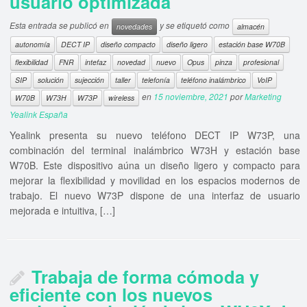
usuario optimizada
Esta entrada se publicó en
y se etiquetó como
novedades
almacén
autonomía
DECT IP
diseño compacto
diseño ligero
estación base W70B
flexibilidad
FNR
intefaz
novedad
nuevo
Opus
pinza
profesional
SIP
solución
sujección
taller
telefonía
teléfono inalámbrico
VoIP
en
15 noviembre, 2021
por
Marketing
W70B
W73H
W73P
wireless
Yealink España
Yealink presenta su nuevo teléfono DECT IP W73P, una
combinación del terminal inalámbrico W73H y estación base
W70B. Este dispositivo aúna un diseño ligero y compacto para
mejorar la flexibilidad y movilidad en los espacios modernos de
trabajo. El nuevo W73P dispone de una interfaz de usuario
mejorada e intuitiva, […]
Trabaja de forma cómoda y
eficiente con los nuevos