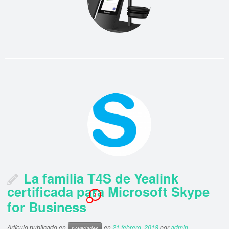
La familia T4S de Yealink
certificada para Microsoft Skype
1
for Business
Artículo publicado en
en
21 febrero, 2018
por
admin
novedades