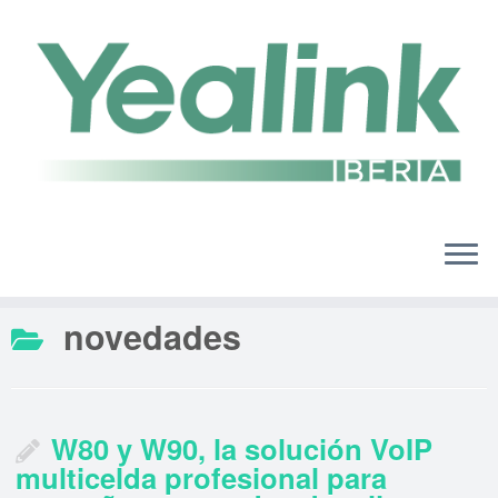
Saltar
al
contenido
novedades
W80 y W90, la solución VoIP
multicelda profesional para