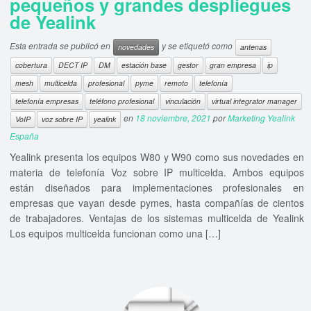
pequeños y grandes despliegues
de Yealink
Esta entrada se publicó en
y se etiquetó como
novedades
antenas
cobertura
DECT IP
DM
estación base
gestor
gran empresa
ip
mesh
multicelda
profesional
pyme
remoto
telefonía
telefonía empresas
teléfono profesional
vinculación
virtual integrator manager
en
18 noviembre, 2021
por
Marketing Yealink
VoIP
voz sobre IP
yealink
España
Yealink presenta los equipos W80 y W90 como sus novedades en
materia de telefonía Voz sobre IP multicelda. Ambos equipos
están diseñados para implementaciones profesionales en
empresas que vayan desde pymes, hasta compañías de cientos
de trabajadores. Ventajas de los sistemas multicelda de Yealink
Los equipos multicelda funcionan como una […]