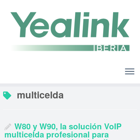
Saltar
al
contenido
multicelda
W80 y W90, la solución VoIP
multicelda profesional para