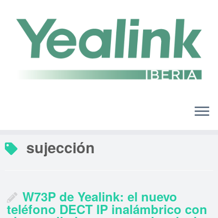
Saltar
al
contenido
sujección
W73P de Yealink: el nuevo
teléfono DECT IP inalámbrico con