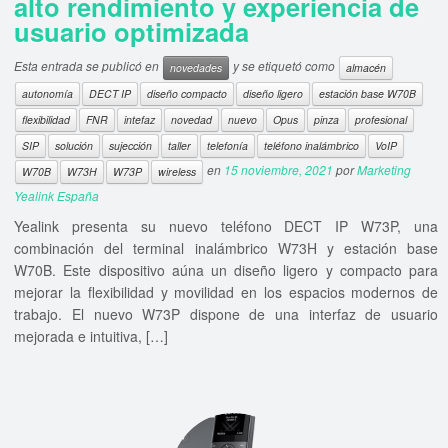
alto rendimiento y experiencia de
usuario optimizada
Esta entrada se publicó en
y se etiquetó como
novedades
almacén
autonomía
DECT IP
diseño compacto
diseño ligero
estación base W70B
flexibilidad
FNR
intefaz
novedad
nuevo
Opus
pinza
profesional
SIP
solución
sujección
taller
telefonía
teléfono inalámbrico
VoIP
en
15 noviembre, 2021
por
Marketing
W70B
W73H
W73P
wireless
Yealink España
Yealink presenta su nuevo teléfono DECT IP W73P, una
combinación del terminal inalámbrico W73H y estación base
W70B. Este dispositivo aúna un diseño ligero y compacto para
mejorar la flexibilidad y movilidad en los espacios modernos de
trabajo. El nuevo W73P dispone de una interfaz de usuario
mejorada e intuitiva, […]