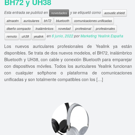
BH72 y UH38
Esta entrada se publicó en
y se etiquetó como
novedades
acoustic shield
almacén
auriculares
bh72
bluetooth
comunicaciones unificadas
diseño compacto
inalámbricos
novedad
profesional
profesionales
en
6 junio, 2022
por
Marketing Yealink España
remoto
uh38
yealink
Los nuevos auriculares profesionales de Yealink ya están
disponibles. Se trata de dos nuevos modelos, el BH72, inalámbrico
Bluetooth y UH38, con cable y conexión Bluetooth para emparejar
con dispositivos móviles. Todos los auriculares Yealink funcionan
con cualquier softphone o plataforma de comunicaciones
unificadas y son totalmente compatibles con los […]