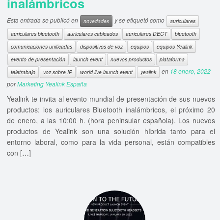
inalámbricos
Esta entrada se publicó en
y se etiquetó como
novedades
auriculares
auriculares bluetooth
auriculares cableados
auriculares DECT
bluetooth
comunicaciones unificadas
dispositivos de voz
equipos
equipos Yealink
evento de presentación
launch event
nuevos productos
plataforma
en
18 enero, 2022
teletrabajo
voz sobre IP
world live launch event
yealink
por
Marketing Yealink España
Yealink te invita al evento mundial de presentación de sus nuevos
productos: los auriculares Bluetooth inalámbricos, el próximo 20
de enero, a las 10:00 h. (hora peninsular española). Los nuevos
productos de Yealink son una solución híbrida tanto para el
entorno laboral, como para la vida personal, están compatibles
con […]