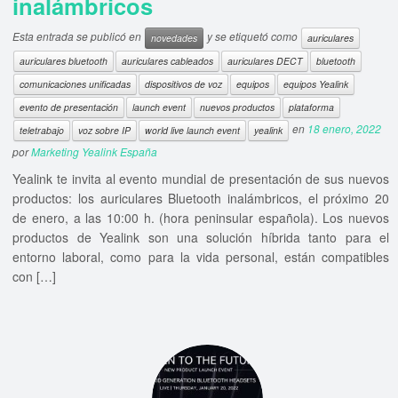
inalámbricos
Esta entrada se publicó en
y se etiquetó como
novedades
auriculares
auriculares bluetooth
auriculares cableados
auriculares DECT
bluetooth
comunicaciones unificadas
dispositivos de voz
equipos
equipos Yealink
evento de presentación
launch event
nuevos productos
plataforma
en
18 enero, 2022
teletrabajo
voz sobre IP
world live launch event
yealink
por
Marketing Yealink España
Yealink te invita al evento mundial de presentación de sus nuevos
productos: los auriculares Bluetooth inalámbricos, el próximo 20
de enero, a las 10:00 h. (hora peninsular española). Los nuevos
productos de Yealink son una solución híbrida tanto para el
entorno laboral, como para la vida personal, están compatibles
con […]