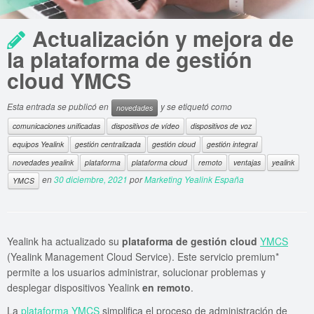
Actualización y mejora de
la plataforma de gestión
cloud YMCS
Esta entrada se publicó en
y se etiquetó como
novedades
comunicaciones unificadas
dispositivos de vídeo
dispositivos de voz
equipos Yealink
gestión centralizada
gestión cloud
gestión integral
novedades yealink
plataforma
plataforma cloud
remoto
ventajas
yealink
en
30 diciembre, 2021
por
Marketing Yealink España
YMCS
Yealink ha actualizado su
plataforma de gestión cloud
YMCS
(Yealink Management Cloud Service). Este servicio premium*
permite a los usuarios administrar, solucionar problemas y
desplegar dispositivos Yealink
en remoto
.
La
plataforma YMCS
simplifica el proceso de administración de