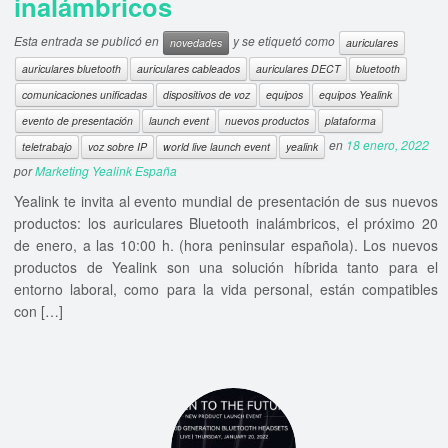
inalámbricos
Esta entrada se publicó en
y se etiquetó como
novedades
auriculares
auriculares bluetooth
auriculares cableados
auriculares DECT
bluetooth
comunicaciones unificadas
dispositivos de voz
equipos
equipos Yealink
evento de presentación
launch event
nuevos productos
plataforma
en
18 enero, 2022
teletrabajo
voz sobre IP
world live launch event
yealink
por
Marketing Yealink España
Yealink te invita al evento mundial de presentación de sus nuevos
productos: los auriculares Bluetooth inalámbricos, el próximo 20
de enero, a las 10:00 h. (hora peninsular española). Los nuevos
productos de Yealink son una solución híbrida tanto para el
entorno laboral, como para la vida personal, están compatibles
con […]