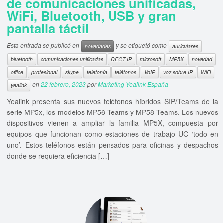
de comunicaciones unificadas,
WiFi, Bluetooth, USB y gran
pantalla táctil
Esta entrada se publicó en
y se etiquetó como
novedades
auriculares
bluetooth
comunicaciones unificadas
DECT IP
microsoft
MP5X
novedad
office
profesional
skype
telefonía
teléfonos
VoIP
voz sobre IP
WiFi
en
22 febrero, 2023
por
Marketing Yealink España
yealink
Yealink presenta sus nuevos teléfonos híbridos SIP/Teams de la
serie MP5x, los modelos MP56-Teams y MP58-Teams. Los nuevos
dispositivos vienen a ampliar la familia MP5X, compuesta por
equipos que funcionan como estaciones de trabajo UC ‘todo en
uno’. Estos teléfonos están pensados para oficinas y despachos
donde se requiera eficiencia […]