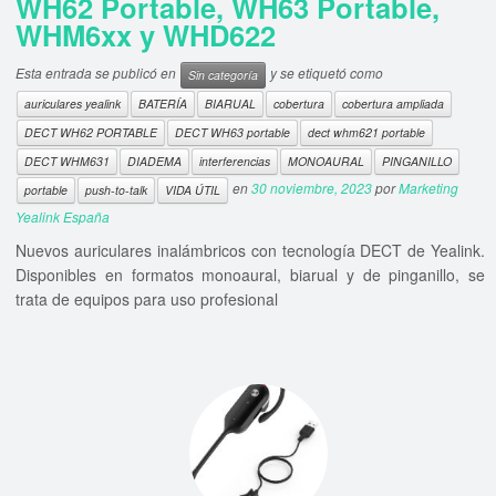
WH62 Portable, WH63 Portable,
WHM6xx y WHD622
Esta entrada se publicó en
y se etiquetó como
Sin categoría
auriculares yealink
BATERÍA
BIARUAL
cobertura
cobertura ampliada
DECT WH62 PORTABLE
DECT WH63 portable
dect whm621 portable
DECT WHM631
DIADEMA
interferencias
MONOAURAL
PINGANILLO
en
30 noviembre, 2023
por
Marketing
portable
push-to-talk
VIDA ÚTIL
Yealink España
Nuevos auriculares inalámbricos con tecnología DECT de Yealink.
Disponibles en formatos monoaural, biarual y de pinganillo, se
trata de equipos para uso profesional