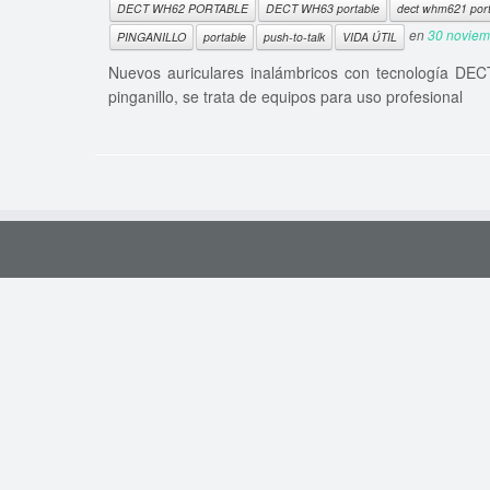
DECT WH62 PORTABLE
DECT WH63 portable
dect whm621 port
en
30 noviem
PINGANILLO
portable
push-to-talk
VIDA ÚTIL
Nuevos auriculares inalámbricos con tecnología DECT
pinganillo, se trata de equipos para uso profesional