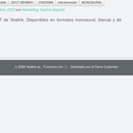
able
DECT WHM631
DIADEMA
interferencias
MONOAURAL
bre, 2023
por
Marketing Yealink España
 de Yealink. Disponibles en formatos monoaural, biarual y de
·
© 2026
Yealink.es
·
Funciona con
·
Diseñado con el
Tema Customizr
·