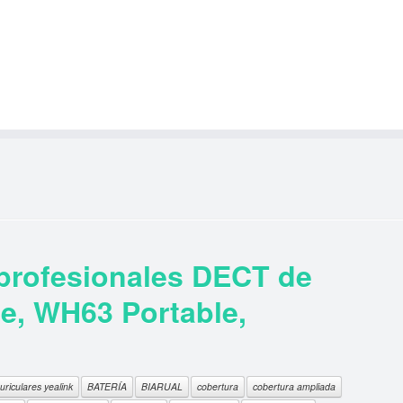
 profesionales DECT de
e, WH63 Portable,
uriculares yealink
BATERÍA
BIARUAL
cobertura
cobertura ampliada