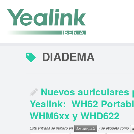
Saltar
al
contenido
DIADEMA
Nuevos auriculares
Yealink: WH62 Portabl
WHM6xx y WHD622
Esta entrada se publicó en
y se etiquetó como
Sin categoría
a