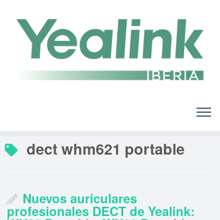
Saltar
al
contenido
dect whm621 portable
Nuevos auriculares
profesionales DECT de Yealink: