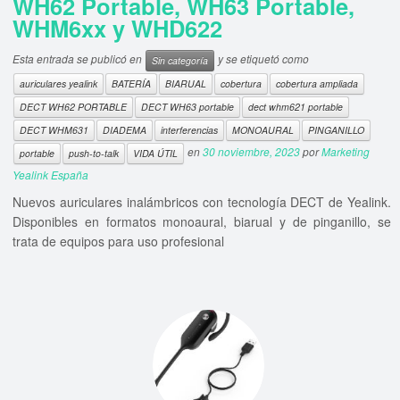
WH62 Portable, WH63 Portable,
WHM6xx y WHD622
Esta entrada se publicó en
y se etiquetó como
Sin categoría
auriculares yealink
BATERÍA
BIARUAL
cobertura
cobertura ampliada
DECT WH62 PORTABLE
DECT WH63 portable
dect whm621 portable
DECT WHM631
DIADEMA
interferencias
MONOAURAL
PINGANILLO
en
30 noviembre, 2023
por
Marketing
portable
push-to-talk
VIDA ÚTIL
Yealink España
Nuevos auriculares inalámbricos con tecnología DECT de Yealink.
Disponibles en formatos monoaural, biarual y de pinganillo, se
trata de equipos para uso profesional