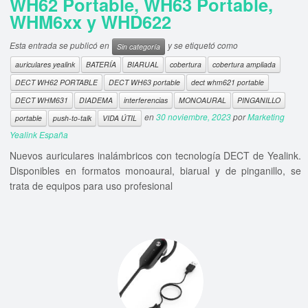
WH62 Portable, WH63 Portable,
WHM6xx y WHD622
Esta entrada se publicó en
y se etiquetó como
Sin categoría
auriculares yealink
BATERÍA
BIARUAL
cobertura
cobertura ampliada
DECT WH62 PORTABLE
DECT WH63 portable
dect whm621 portable
DECT WHM631
DIADEMA
interferencias
MONOAURAL
PINGANILLO
en
30 noviembre, 2023
por
Marketing
portable
push-to-talk
VIDA ÚTIL
Yealink España
Nuevos auriculares inalámbricos con tecnología DECT de Yealink.
Disponibles en formatos monoaural, biarual y de pinganillo, se
trata de equipos para uso profesional