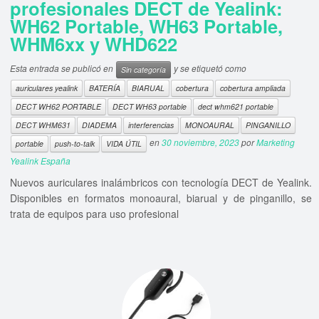
profesionales DECT de Yealink:
WH62 Portable, WH63 Portable,
WHM6xx y WHD622
Esta entrada se publicó en
y se etiquetó como
Sin categoría
auriculares yealink
BATERÍA
BIARUAL
cobertura
cobertura ampliada
DECT WH62 PORTABLE
DECT WH63 portable
dect whm621 portable
DECT WHM631
DIADEMA
interferencias
MONOAURAL
PINGANILLO
en
30 noviembre, 2023
por
Marketing
portable
push-to-talk
VIDA ÚTIL
Yealink España
Nuevos auriculares inalámbricos con tecnología DECT de Yealink.
Disponibles en formatos monoaural, biarual y de pinganillo, se
trata de equipos para uso profesional