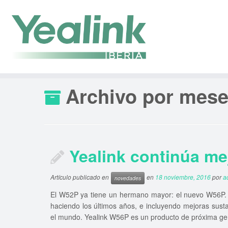
Saltar
al
contenido
Archivo por mes
Yealink continúa me
Artículo publicado en
en
18 noviembre, 2016
por
a
novedades
El W52P ya tiene un hermano mayor: el nuevo W56P. Y
haciendo los últimos años, e incluyendo mejoras sust
el mundo. Yealink W56P es un producto de próxima ge