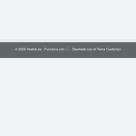
·
© 2026
Yealink.es
·
Funciona con
·
Diseñado con el
Tema Customizr
·